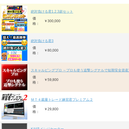
絶対負ける君1.2.3超セット
価
￥300,000
格：
絶対負ける君3
価
￥80,000
格：
スキャルピングプロ ～プロも使う追撃シグナルで短期安全資産
価
￥59,800
格：
ＭＴ４裁量トレード練習君プレミアム２
価
￥29,800
格：