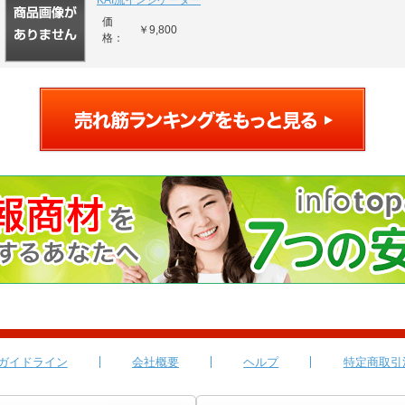
KAI流インジケーター
価
￥9,800
格：
ガイドライン
会社概要
ヘルプ
特定商取引