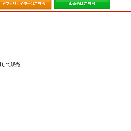
。
用して販売