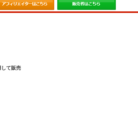
。
用して販売