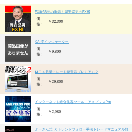
FX歴38年の重鎮！岡安盛男のFX極
価
￥32,300
格：
KAI流インジケーター
価
￥9,800
格：
ＭＴ４裁量トレード練習君プレミアム２
価
￥29,800
格：
インターネット総合集客ツール アメプレスPro
価
￥2,980
格：
ぷーさん式FX トレンドフォロー手法トレードマニュアル輝