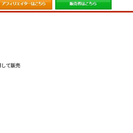
。
用して販売