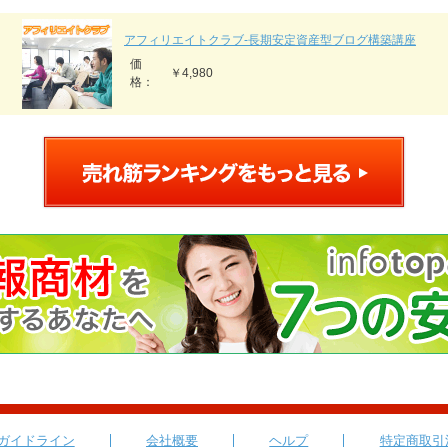
アフィリエイトクラブ‐長期安定資産型ブログ構築講座
価
￥4,980
格：
ガイドライン
会社概要
ヘルプ
特定商取引