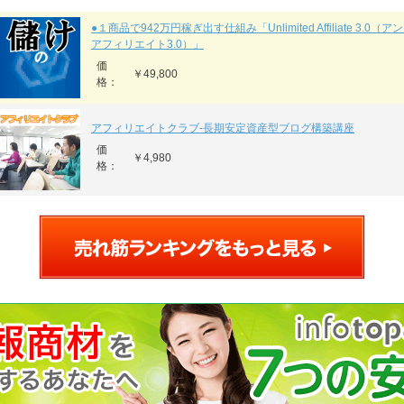
●１商品で942万円稼ぎ出す仕組み「Unlimited Affiliate 3.0
アフィリエイト3.0）」
価
￥49,800
格：
アフィリエイトクラブ‐長期安定資産型ブログ構築講座
価
￥4,980
格：