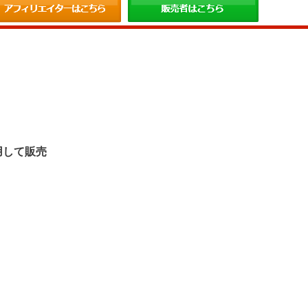
。
用して販売