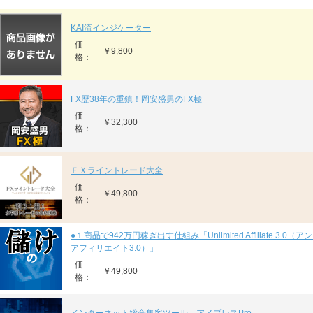
KAI流インジケーター
価
￥9,800
格：
FX歴38年の重鎮！岡安盛男のFX極
価
￥32,300
格：
ＦＸライントレード大全
価
￥49,800
格：
●１商品で942万円稼ぎ出す仕組み「Unlimited Affiliate 3.0
アフィリエイト3.0）」
価
￥49,800
格：