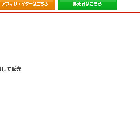
。
用して販売