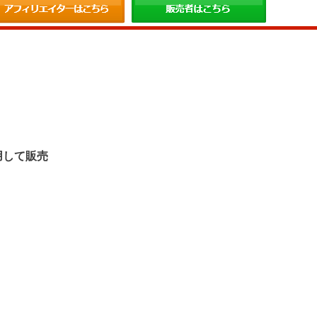
。
用して販売