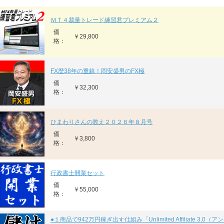
ＭＴ４裁量トレード練習君プレミアム２
価
￥29,800
格：
FX歴38年の重鎮！岡安盛男のFX極
価
￥32,300
格：
ひまわりさんの教え２０２６年８月号
価
￥3,800
格：
行政書士開業セット
価
￥55,000
格：
●１商品で942万円稼ぎ出す仕組み「Unlimited Affiliate 3.0