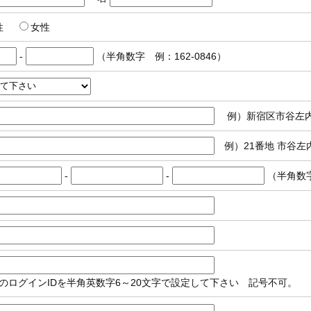
性
女性
-
（半角数字 例：162-0846）
例）新宿区市谷左
例）21番地 市谷左
-
-
（半角数字 
のログインIDを半角英数字6～20文字で設定して下さい 記号不可。