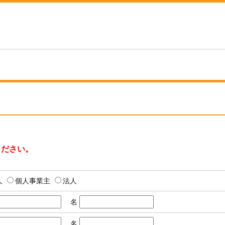
ください。
人
個人事業主
法人
名
名