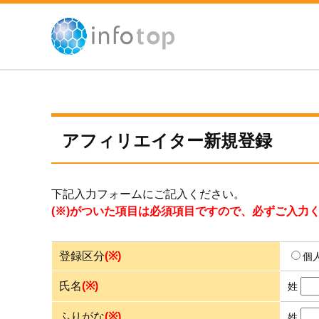
アフィリエイター新規登録
下記入力フォームにご記入ください。
(※)がついた項目は必須項目ですので、必ずご入力
登録区分
(※)
個
氏名
(※)
姓
ふりがな
(※)
姓