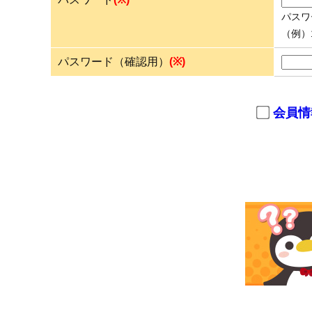
パスワ
（例）1n
パスワード（確認用）
(※)
会員情