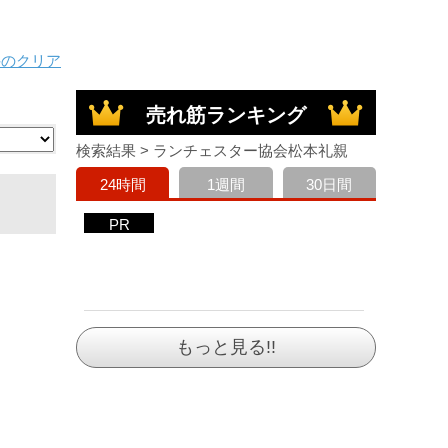
件のクリア
売れ筋ランキング
検索結果 > ランチェスター協会松本礼親
24時間
1週間
30日間
PR
もっと見る!!