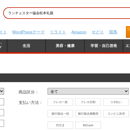
イト
WordPressテーマ
リライト
Amazon
せどり
競馬
・
生活
美容・健康
学習・自己啓発
エ
プ
商品区分：
支払い方法：
クレカ一括
クレカ分割
リボ払い
銀行振込一括
銀行振込複数回
コンビニ決済
代引き
BitCash