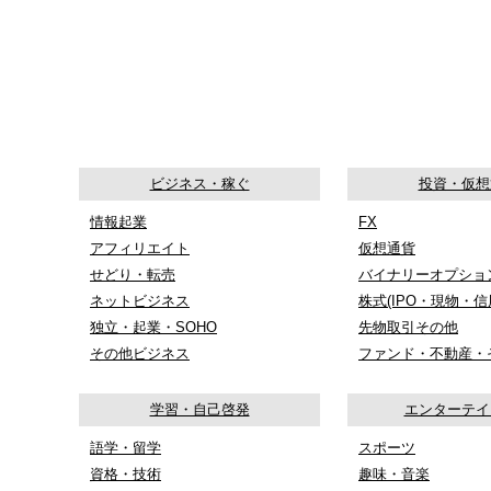
ビジネス・稼ぐ
投資・仮想
情報起業
FX
アフィリエイト
仮想通貨
せどり・転売
バイナリーオプショ
ネットビジネス
株式(IPO・現物・信
独立・起業・SOHO
先物取引その他
その他ビジネス
ファンド・不動産・
学習・自己啓発
エンターテイ
語学・留学
スポーツ
資格・技術
趣味・音楽