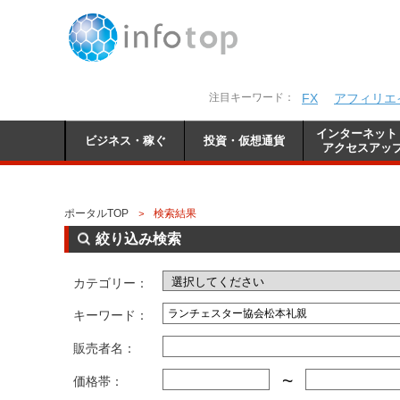
注目キーワード：
FX
アフィリエ
インターネット
ビジネス・稼ぐ
投資・仮想通貨
アクセスアッ
ポータルTOP
検索結果
>
絞り込み検索
カテゴリー：
キーワード：
販売者名：
~
価格帯：