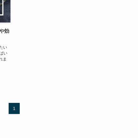
類や効
たい
ばい
れま
1