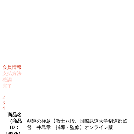
会員情報
支払方法
確認
完了
1
2
3
4
商品名
（
商品
剣道の極意【教士八段、国際武道大学剣道部監
ID：
督 井島章 指導・監修】オンライン版
99586
）