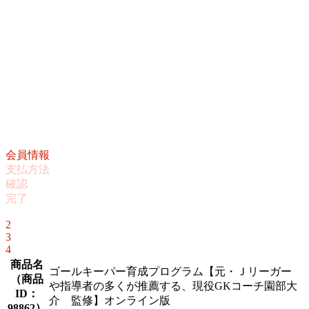
会員情報
支払方法
確認
完了
1
2
3
4
商品名
ゴールキーパー育成プログラム【元・Ｊリーガー
（
商品
や指導者の多くが推薦する、現役GKコーチ園部大
ID：
介 監修】オンライン版
98862
）