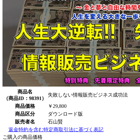
商品名
失敗しない情報販売ビジネス成功法
（
商品ID：98391
）
商品価格
￥29,800
商品区分
ダウンロード版
販売者名
石山賢
返金特約を含む特定商取引法に基づく表記
ご購入の商品価格