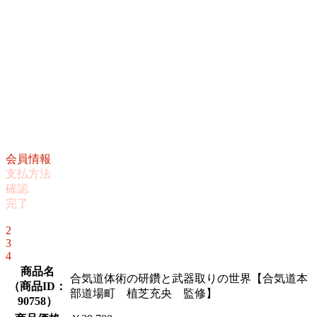
会員情報
支払方法
確認
完了
1
2
3
4
商品名
合気道体術の研鑽と武器取りの世界【合気道本
（
商品ID：
部道場町 植芝充央 監修】
90758
）