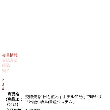
会員情報
支払方法
確認
完了
1
2
3
4
商品名
交際費を1円も使わずホテル代だけで即ヤリ
（
商品ID：
「出会い自動量産システム」
86425
）