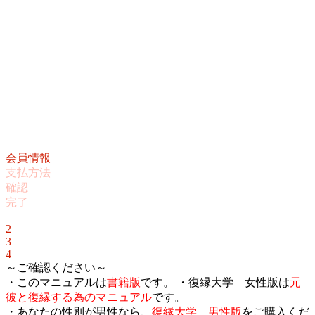
会員情報
支払方法
確認
完了
1
2
3
4
～ご確認ください～
・このマニュアルは
書籍版
です。 ・復縁大学 女性版は
元
彼と復縁する為のマニュアル
です。
・あなたの性別が男性なら、
復縁大学 男性版
をご購入くだ