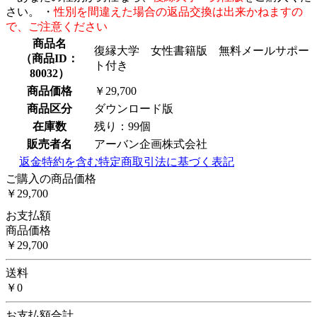
さい。 ・
性別を間違えた場合の返品交換は出来かねますの
で、ご注意ください
商品名
復縁大学 女性書籍版 無料メールサポー
（
商品ID：
ト付き
80032
）
商品価格
￥29,700
商品区分
ダウンロード版
在庫数
残り：99個
販売者名
アーバン企画株式会社
返金特約を含む特定商取引法に基づく表記
ご購入の商品価格
￥29,700
お支払額
商品価格
￥29,700
送料
￥0
お支払額合計