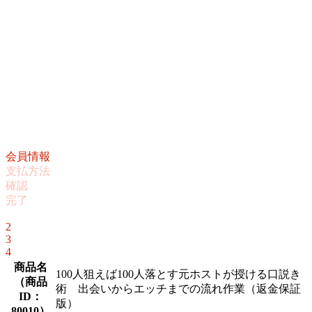
会員情報
支払方法
確認
完了
1
2
3
4
商品名
100人狙えば100人落とす元ホストが授ける口説き
（
商品
術 出会いからエッチまでの流れ作業（返金保証
ID：
版）
80010
）