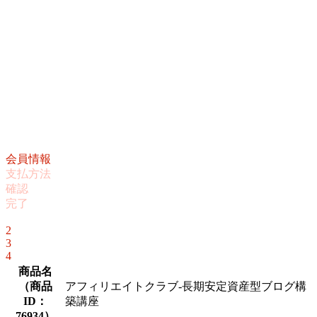
会員情報
支払方法
確認
完了
1
2
3
4
商品名
（
商品
アフィリエイトクラブ‐長期安定資産型ブログ構
ID：
築講座
76934
）