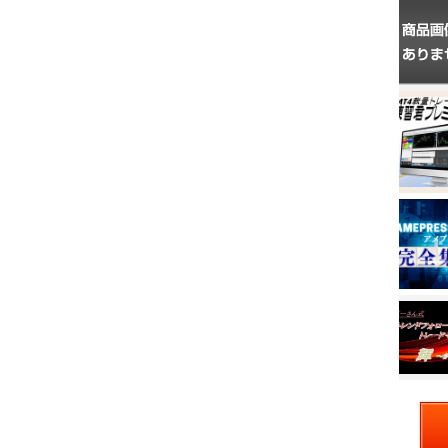
KAI流インジケーター
価
￥9,800
格：
ＭＴ４裁量トレード練習君プレミアム２
価
￥29,800
格：
インターネット総合集客ツール アメプレスPro
価
￥2,980
格：
ぷーさん式FX トレンドフォロー手法トレードマニュアル輝
価
￥11,000
格：