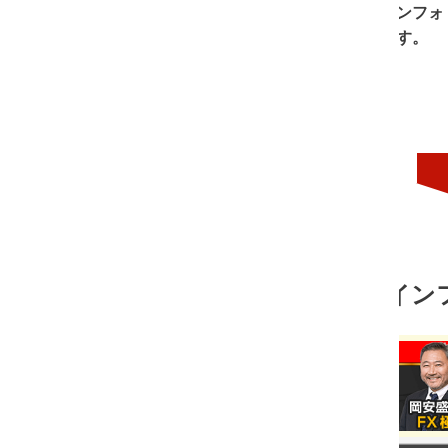
ンフォトップが提供するショッピングカートシステムを利用し
す。
インフォトップの売れ筋ランキング
FX歴38年の重鎮！岡安盛男のFX極
価
￥32,300
格：