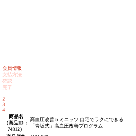
会員情報
支払方法
確認
完了
1
2
3
4
商品名
高血圧改善５ミニッツ 自宅でラクにできる
（
商品ID：
「青坂式」高血圧改善プログラム
74812
）