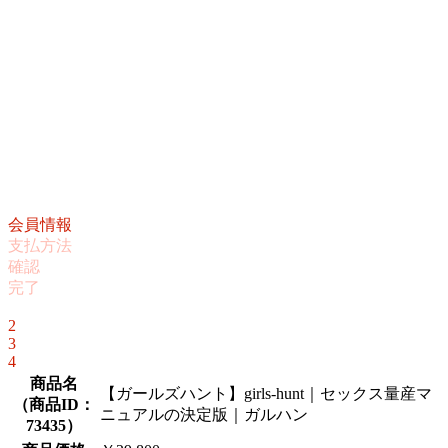
会員情報
支払方法
確認
完了
1
2
3
4
商品名
【ガールズハント】girls-hunt｜セックス量産マ
（
商品ID：
ニュアルの決定版｜ガルハン
73435
）