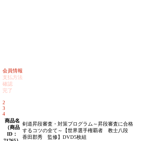
会員情報
支払方法
確認
完了
1
2
3
4
商品名
剣道昇段審査・対策プログラム～昇段審査に合格
（
商品
するコツの全て～【世界選手権覇者 教士八段
ID：
香田郡秀 監修】DVD5枚組
71765
）