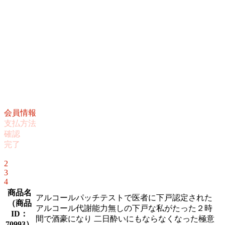
会員情報
支払方法
確認
完了
1
2
3
4
商品名
アルコールパッチテストで医者に下戸認定された
（
商品
アルコール代謝能力無しの下戸な私がたった２時
ID：
間で酒豪になり 二日酔いにもならなくなった極意
70993
）