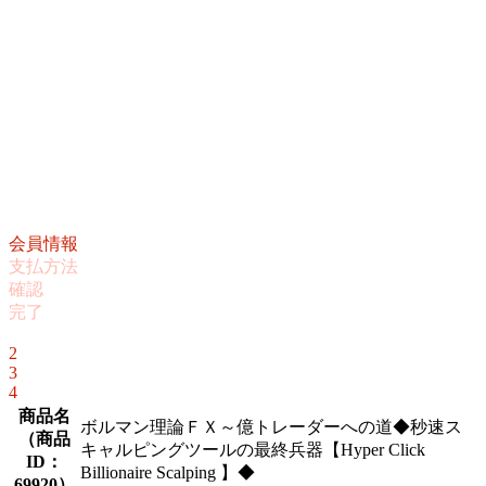
会員情報
支払方法
確認
完了
1
2
3
4
商品名
ボルマン理論ＦＸ～億トレーダーへの道◆秒速ス
（
商品
キャルピングツールの最終兵器【Hyper Click
ID：
Billionaire Scalping 】◆
69920
）