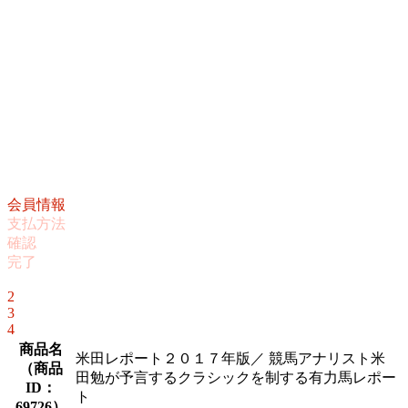
会員情報
支払方法
確認
完了
1
2
3
4
商品名
米田レポート２０１７年版／ 競馬アナリスト米
（
商品
田勉が予言するクラシックを制する有力馬レポー
ID：
ト
69726
）