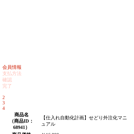
会員情報
支払方法
確認
完了
1
2
3
4
商品名
【仕入れ自動化計画】せどり外注化マニ
（
商品ID：
ュアル
68941
）