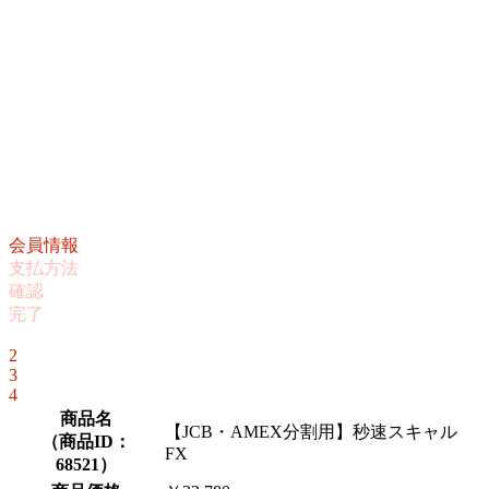
会員情報
支払方法
確認
完了
1
2
3
4
商品名
【JCB・AMEX分割用】秒速スキャル
（
商品ID：
FX
68521
）