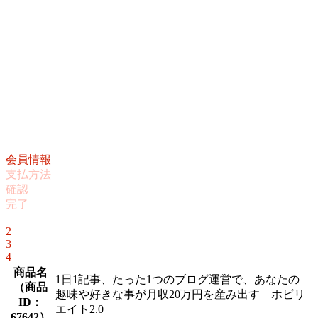
会員情報
支払方法
確認
完了
1
2
3
4
商品名
1日1記事、たった1つのブログ運営で、あなたの
（
商品
趣味や好きな事が月収20万円を産み出す ホビリ
ID：
エイト2.0
67642
）