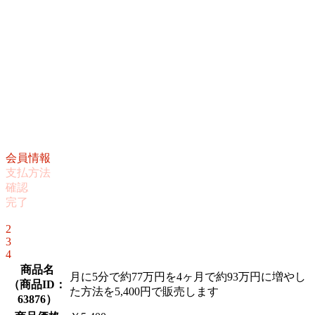
会員情報
支払方法
確認
完了
1
2
3
4
商品名
月に5分で約77万円を4ヶ月で約93万円に増やし
（
商品ID：
た方法を5,400円で販売します
63876
）