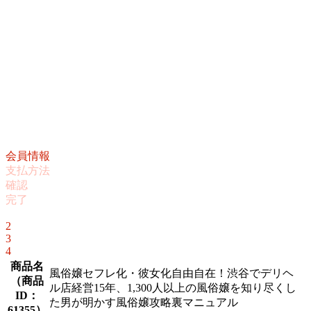
会員情報
支払方法
確認
完了
1
2
3
4
商品名
風俗嬢セフレ化・彼女化自由自在！渋谷でデリヘ
（
商品
ル店経営15年、1,300人以上の風俗嬢を知り尽くし
ID：
た男が明かす風俗嬢攻略裏マニュアル
61355
）