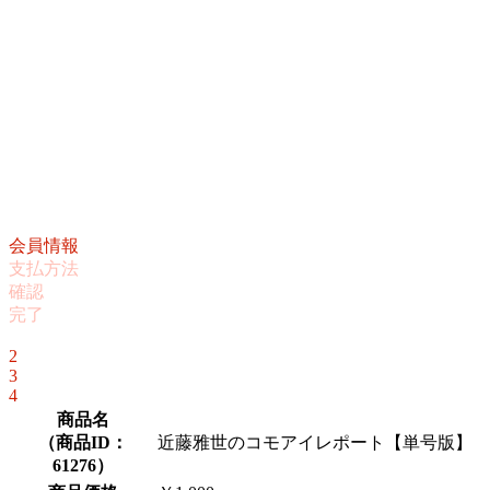
会員情報
支払方法
確認
完了
1
2
3
4
商品名
（
商品ID：
近藤雅世のコモアイレポート【単号版】
61276
）