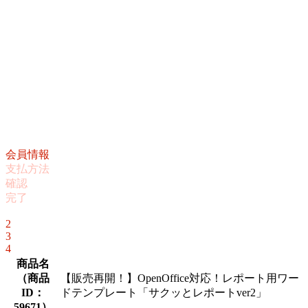
会員情報
支払方法
確認
完了
1
2
3
4
商品名
（
商品
【販売再開！】OpenOffice対応！レポート用ワー
ID：
ドテンプレート「サクッとレポートver2」
59671
）