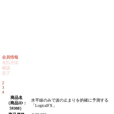
会員情報
支払方法
確認
完了
1
2
3
4
商品名
水平線のみで波の止まりを的確に予測する
（
商品ID：
「LogicalFX」
59308
）