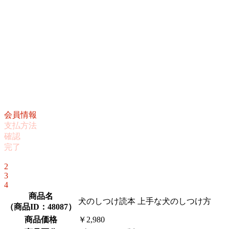
会員情報
支払方法
確認
完了
1
2
3
4
商品名
犬のしつけ読本 上手な犬のしつけ方
（
商品ID：48087
）
商品価格
￥2,980