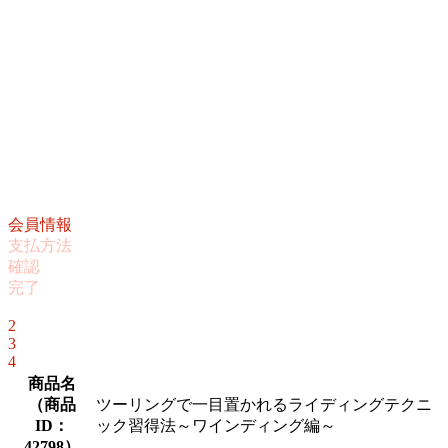
会員情報
支払方法
確認
完了
1
2
3
4
商品名
（
商品
ツーリングで一目置かれるライディングテクニ
ID：
ック習得法～ワインディング編～
42798
）