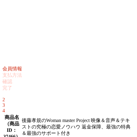
会員情報
支払方法
確認
完了
1
2
3
4
商品名
後藤孝規のWoman master Project 映像＆音声＆テキ
（
商品
ストの究極の恋愛ノウハウ 返金保障、最強の特典
ID：
＆最強のサポート付き
37466
）