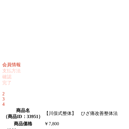
会員情報
支払方法
確認
完了
1
2
3
4
商品名
【川俣式整体】 ひざ痛改善整体法
（
商品ID：33951
）
商品価格
￥7,800