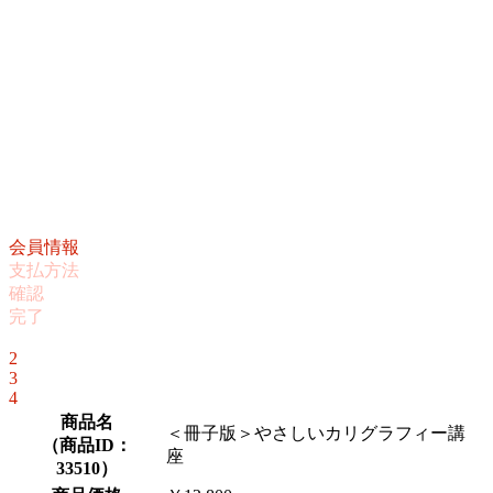
会員情報
支払方法
確認
完了
1
2
3
4
商品名
＜冊子版＞やさしいカリグラフィー講
（
商品ID：
座
33510
）