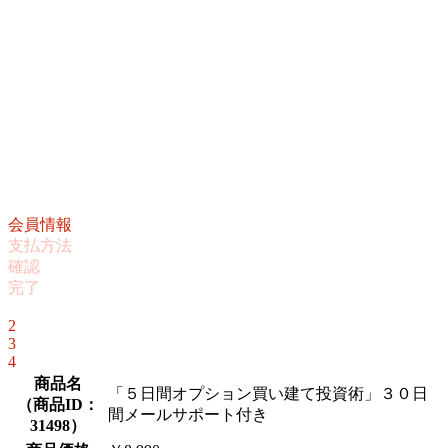
会員情報
支払方法
確認
完了
1
2
3
4
商品名
「５日間オプション買い建て投資術」３０日
（
商品ID：
間メールサポート付き
31498
）