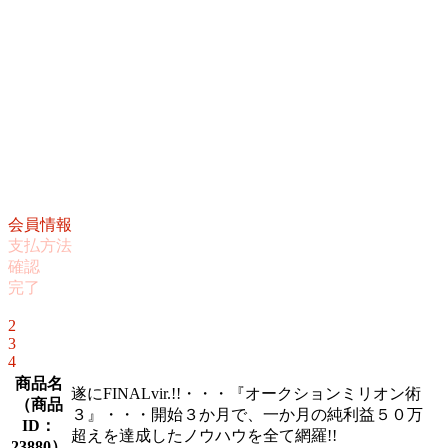
会員情報
支払方法
確認
完了
1
2
3
4
商品名
遂にFINALvir.!!・・・『オークションミリオン術
（
商品
３』・・・開始３か月で、一か月の純利益５０万
ID：
超えを達成したノウハウを全て網羅!!
23880
）