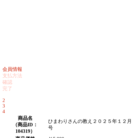
会員情報
支払方法
確認
完了
1
2
3
4
商品名
ひまわりさんの教え２０２５年１２月
（
商品ID：
号
104319
）