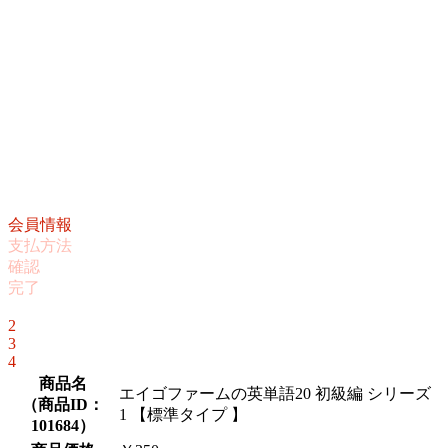
会員情報
支払方法
確認
完了
1
2
3
4
商品名
エイゴファームの英単語20 初級編 シリーズ
（
商品ID：
1 【標準タイプ 】
101684
）