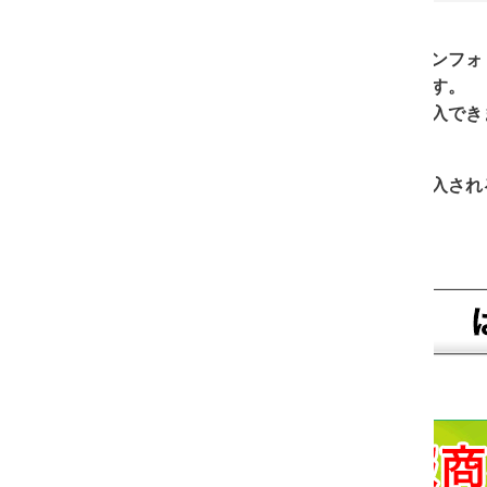
ンフォトップが提供するショッピングカートシステムを利用し
す。
入できますが、特典が存在していない、または終了している可
入される場合は下記より先にお進みください。
「販売サイト」にいきますか？
※インフォトップへ移動しま