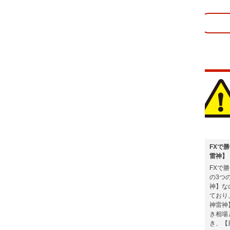
FXで勝つ方法は無料で公開！FXで勝つための3つの鉄則を形にしたトレードツー
雷神】
FXで勝つためにはたった3つの鉄則を厳守してトレードするだけなのです。その
の3つの鉄則を形にし、初心者にもトレードしやすいツールにしたのが、この【
神】なのです。商品ページでは、直近2週間のトレード結果をチャート画像で毎
ており、FXで勝つ方法は商品ページに全て書かれています。またFXで勝つノウ
神雷神】の明確なトレードロジックも全て無料で知る事が出来ますので、トレー
き相場とタイミングが一瞬で判断できるようになっています。まずは商品ページ
き、【風神雷神】がいかにFXの本質を突いたツールであるかを知って下さい。