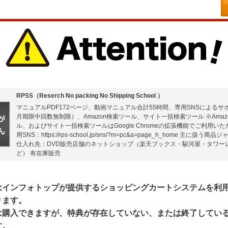
RPSS（Reserch No packing No Shipping School ）
マニュアルPDF172ページ、動画マニュアル合計55時間、専用SNSによるサ
月期限中回数無制限）、Amazon検索ツール、サイト一括検索ツール ※Amaz
ル、およびサイト一括検索ツールはGoogle Chromeの拡張機能でご利用いた
用SNS：https://rps-school.jp/sns/?m=pc&a=page_h_home 主に扱う商
仕入れ先：DVD販売店舗のネットショップ（楽天ブックス・駿河屋・タワー
ど） 有在庫販売
はインフォトップが提供するショッピングカートシステムを利
ります。
は購入できますが、特典が存在していない、または終了してい
す。