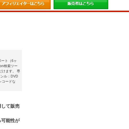
ポート（6ヶ
on検索ツー
だけます。 専
品ジャンル：DVD
レコードな
用して販売
る可能性が