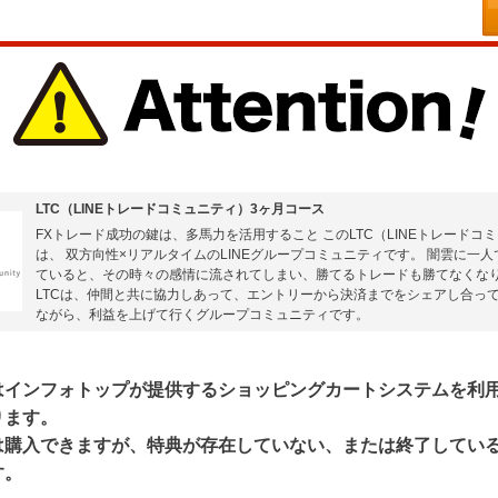
LTC（LINEトレードコミュニティ）3ヶ月コース
FXトレード成功の鍵は、多馬力を活用すること このLTC（LINEトレードコ
は、 双方向性×リアルタイムのLINEグループコミュニティです。 闇雲に一
ていると、その時々の感情に流されてしまい、勝てるトレードも勝てなくなり
LTCは、仲間と共に協力しあって、エントリーから決済までをシェアし合っ
ながら、利益を上げて行くグループコミュニティです。
はインフォトップが提供するショッピングカートシステムを利
ります。
は購入できますが、特典が存在していない、または終了してい
す。