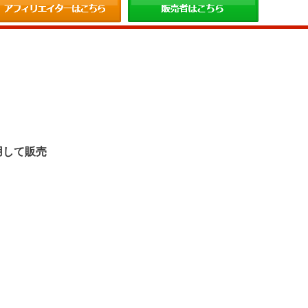
。
用して販売