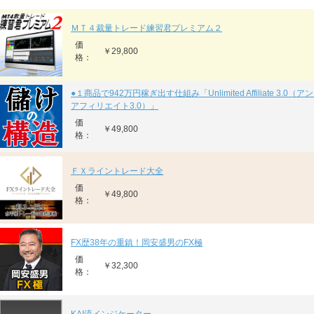
ＭＴ４裁量トレード練習君プレミアム２
価
￥29,800
格：
●１商品で942万円稼ぎ出す仕組み「Unlimited Affiliate 3.0
アフィリエイト3.0）」
価
￥49,800
格：
ＦＸライントレード大全
価
￥49,800
格：
FX歴38年の重鎮！岡安盛男のFX極
価
￥32,300
格：