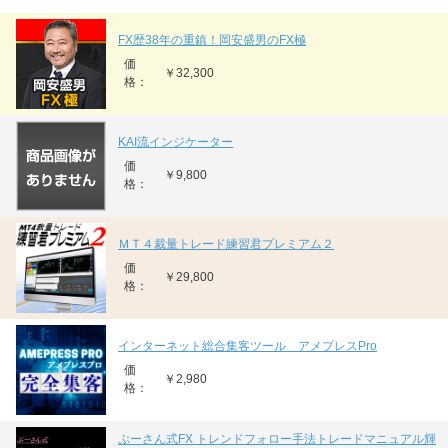
FX歴38年の重鎮！岡安盛男のFX極
価
￥32,300
格：
KAI流インジケーター
価
￥9,800
格：
ＭＴ４裁量トレード練習君プレミアム２
価
￥29,800
格：
インターネット総合集客ツール アメプレスPro
価
￥2,980
格：
ぷーさん式FX トレンドフォロー手法トレードマニュアル輝