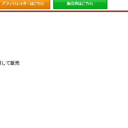
。
用して販売