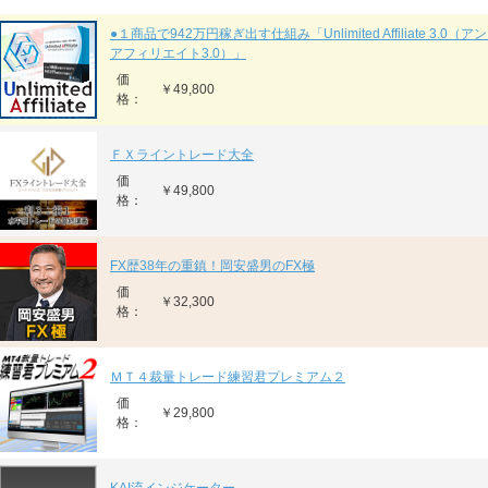
●１商品で942万円稼ぎ出す仕組み「Unlimited Affiliate 3.0
アフィリエイト3.0）」
価
￥49,800
格：
ＦＸライントレード大全
価
￥49,800
格：
FX歴38年の重鎮！岡安盛男のFX極
価
￥32,300
格：
ＭＴ４裁量トレード練習君プレミアム２
価
￥29,800
格：