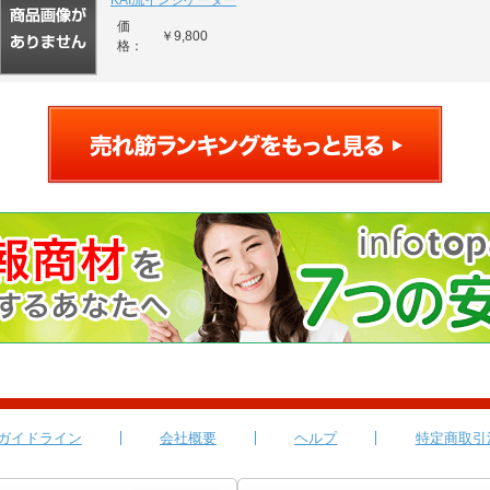
KAI流インジケーター
価
￥9,800
格：
ガイドライン
会社概要
ヘルプ
特定商取引