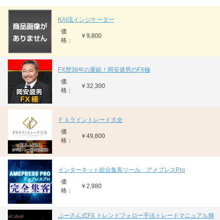
KAI流インジケーター
価
￥9,800
格：
FX歴38年の重鎮！岡安盛男のFX極
価
￥32,300
格：
ＦＸライントレード大全
価
￥49,800
格：
インターネット総合集客ツール アメプレスPro
価
￥2,980
格：
ぷーさん式FX トレンドフォロー手法トレードマニュアル輝