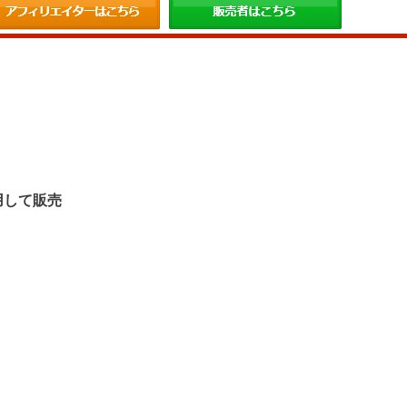
。
用して販売