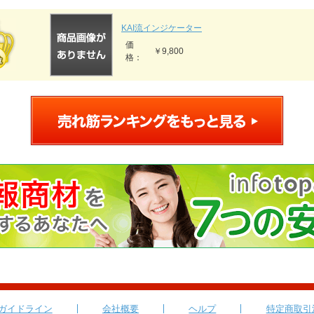
KAI流インジケーター
価
￥9,800
格：
ガイドライン
会社概要
ヘルプ
特定商取引