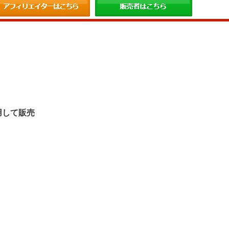
。
用して販売