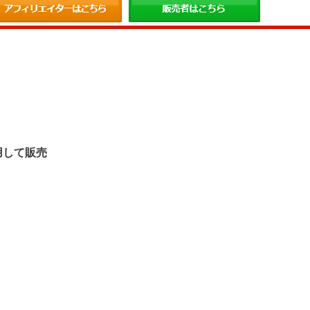
。
用して販売