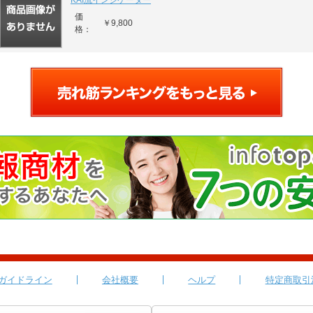
KAI流インジケーター
価
￥9,800
格：
ガイドライン
会社概要
ヘルプ
特定商取引