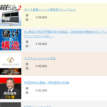
ＭＴ４裁量トレード練習君プレミアム２
価
￥29,800
格：
●１商品で942万円稼ぎ出す仕組み「Unlimited Affiliate 3.0
アフィリエイト3.0）」
価
￥49,800
格：
ＦＸライントレード大全
価
￥49,800
格：
FX歴38年の重鎮！岡安盛男のFX極
価
￥32,300
格：